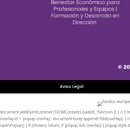
Bienestar Económico para
Profesionales y Equipos |
Formación y Desarrollo en
Dirección
© 20
Aviso Legal
document.addEventListener('DOMContentLoaded', function () { // Crear
overlay.id = 'popup-overlay'; document.body.appendChild(overlay); } /
openPopup() { if (shown) return; if (popup && overlay) { popup.style.dis