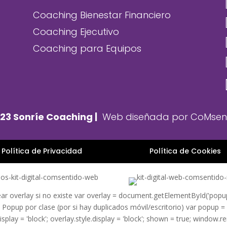
Coaching Bienestar Financiero
Coaching Ejecutivo
Coaching para Equipos
23 Sonríe Coaching |
Web diseñada por C
oMsent
Política de Privacidad
Política de Cookies
 overlay si no existe var overlay = document.getElementById('popup-ov
/ Popup por clase (por si hay duplicados móvil/escritorio) var popup =
play = 'block'; overlay.style.display = 'block'; shown = true; window.re