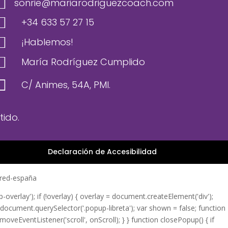

sonrie@mariarodriguezcoach.com

+34 633 57 27 15

¡Hablemos!

María Rodríguez Cumplido

C/ Animes, 54A, PMI.
ido.
Declaración de Accesibilidad
erlay'); if (!overlay) { overlay = document.createElement('div');
 document.querySelector('.popup-libreta'); var shown = false; function
moveEventListener('scroll', onScroll); } } function closePopup() { if