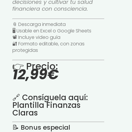
decisiones y cultivar tu salud
financiera con consciencia.
📎 Descarga inmediata
🖥️ Usable en Excel o Google Sheets
📽️ Incluye video guía
🔐 Formato editable, con zonas
protegidas
👉 Precio:
12,99€
🔗 Consíguela aquí:
Plantilla Finanzas
Claras
📝 Bonus especial