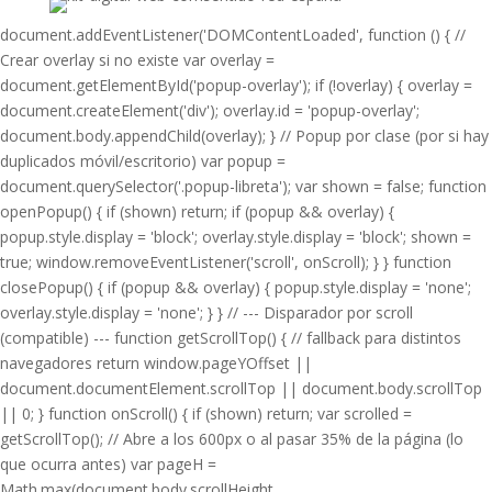
document.addEventListener('DOMContentLoaded', function () { //
Crear overlay si no existe var overlay =
document.getElementById('popup-overlay'); if (!overlay) { overlay =
document.createElement('div'); overlay.id = 'popup-overlay';
document.body.appendChild(overlay); } // Popup por clase (por si hay
duplicados móvil/escritorio) var popup =
document.querySelector('.popup-libreta'); var shown = false; function
openPopup() { if (shown) return; if (popup && overlay) {
popup.style.display = 'block'; overlay.style.display = 'block'; shown =
true; window.removeEventListener('scroll', onScroll); } } function
closePopup() { if (popup && overlay) { popup.style.display = 'none';
overlay.style.display = 'none'; } } // --- Disparador por scroll
(compatible) --- function getScrollTop() { // fallback para distintos
navegadores return window.pageYOffset ||
document.documentElement.scrollTop || document.body.scrollTop
|| 0; } function onScroll() { if (shown) return; var scrolled =
getScrollTop(); // Abre a los 600px o al pasar 35% de la página (lo
que ocurra antes) var pageH =
Math.max(document.body.scrollHeight,