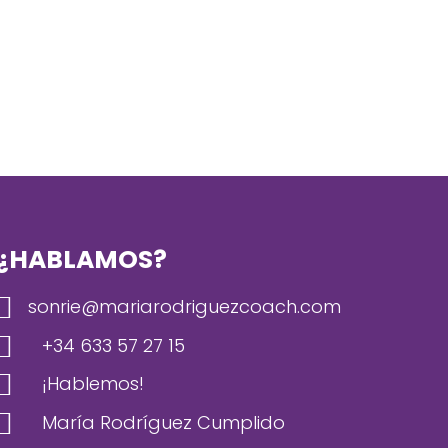
¿HABLAMOS?

sonrie@mariarodriguezcoach.com

+34 633 57 27 15

¡Hablemos!

María Rodríguez Cumplido