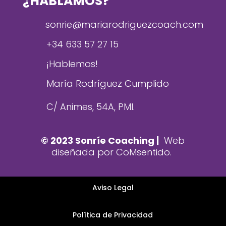
¿HABLAMOS?
sonrie@mariarodriguezcoach.com
+34 633 57 27 15
¡Hablemos!
María Rodríguez Cumplido
C/ Animes, 54A, PMI.
© 2023 Sonríe Coaching |
Web
diseñada por C
oMsentido.
Aviso Legal
Política de Privacidad