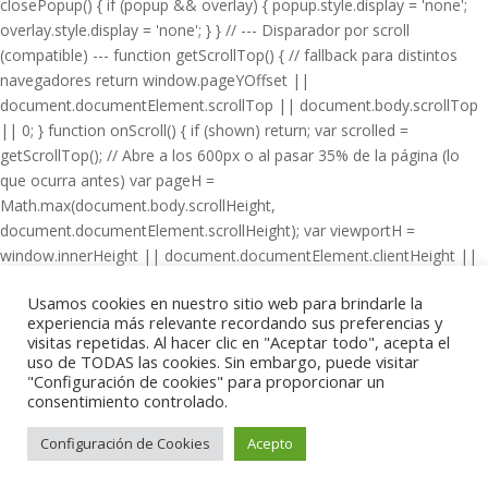
closePopup() { if (popup && overlay) { popup.style.display = 'none';
overlay.style.display = 'none'; } } // --- Disparador por scroll
(compatible) --- function getScrollTop() { // fallback para distintos
navegadores return window.pageYOffset ||
document.documentElement.scrollTop || document.body.scrollTop
|| 0; } function onScroll() { if (shown) return; var scrolled =
getScrollTop(); // Abre a los 600px o al pasar 35% de la página (lo
que ocurra antes) var pageH =
Math.max(document.body.scrollHeight,
document.documentElement.scrollHeight); var viewportH =
window.innerHeight || document.documentElement.clientHeight ||
0; var percent = (scrolled + viewportH) / pageH; if (scrolled > 600 ||
Usamos cookies en nuestro sitio web para brindarle la
percent > 0.35) { openPopup(); } } window.addEventListener('scroll',
experiencia más relevante recordando sus preferencias y
onScroll); // Plan B: si no hubo scroll, abre a los 10s
visitas repetidas. Al hacer clic en "Aceptar todo", acepta el
setTimeout(function () { if (!shown) openPopup(); }, 10000); // Cerrar
uso de TODAS las cookies. Sin embargo, puede visitar
clicando fuera overlay.addEventListener('click', closePopup); // Cerrar
"Configuración de cookies" para proporcionar un
consentimiento controlado.
con botón "X" dentro del popup (class="close-popup")
document.addEventListener('click', function (e) { if (e.target &&
Configuración de Cookies
Acepto
e.target.classList && e.target.classList.contains('close-popup')) {
closePopup(); } }); });