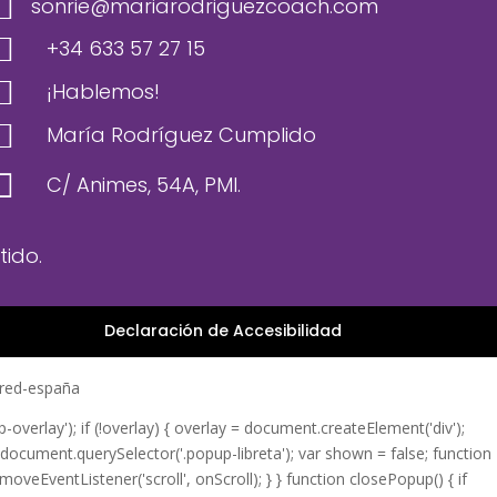

sonrie@mariarodriguezcoach.com

+34 633 57 27 15

¡Hablemos!

María Rodríguez Cumplido

C/ Animes, 54A, PMI.
ido.
Declaración de Accesibilidad
erlay'); if (!overlay) { overlay = document.createElement('div');
 document.querySelector('.popup-libreta'); var shown = false; function
moveEventListener('scroll', onScroll); } } function closePopup() { if