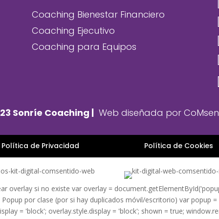
Coaching Bienestar Financiero
Coaching Ejecutivo
Coaching para Equipos
23 Sonríe Coaching |
Web diseñada por C
oMsent
Política de Privacidad
Política de Cookies
 overlay si no existe var overlay = document.getElementById('popup-ov
/ Popup por clase (por si hay duplicados móvil/escritorio) var popup =
play = 'block'; overlay.style.display = 'block'; shown = true; window.re