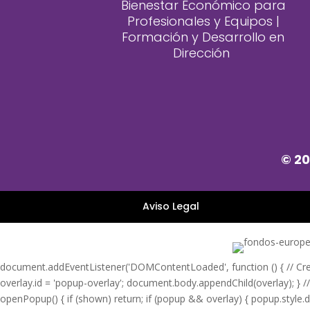
Bienestar Económico para
Profesionales y Equipos |
Formación y Desarrollo en
Dirección
© 20
Aviso Legal
document.addEventListener('DOMContentLoaded', function () { // Crear
overlay.id = 'popup-overlay'; document.body.appendChild(overlay); } /
openPopup() { if (shown) return; if (popup && overlay) { popup.style.dis